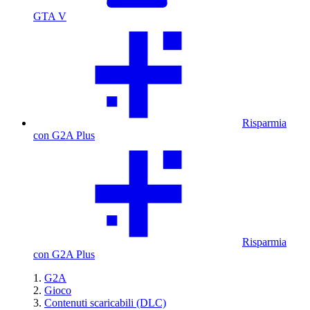
GTA V
Risparmia
con G2A Plus
Risparmia
con G2A Plus
G2A
Gioco
Contenuti scaricabili (DLC)