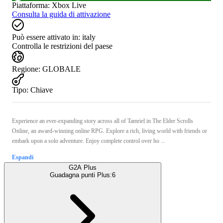
Piattaforma
:
Xbox Live
Consulta la guida di attivazione
Può essere attivato in:
italy
Controlla le restrizioni del paese
Regione
:
GLOBALE
Tipo
:
Chiave
Experience an ever-expanding story across all of Tamriel in The Elder Scrolls
Online, an award-winning online RPG. Explore a rich, living world with friends or
embark upon a solo adventure. Enjoy complete control over ho ...
Espandi
G2A Plus
Guadagna punti Plus:
6