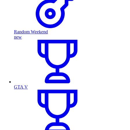
Random Weekend
new
GTA V