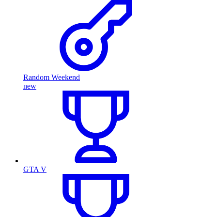
Random Weekend
new
GTA V