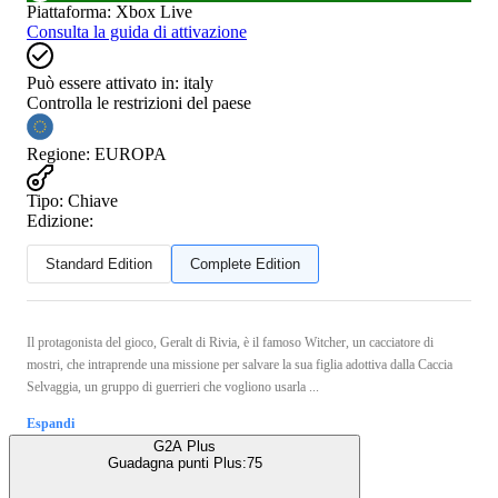
Piattaforma
:
Xbox Live
Consulta la guida di attivazione
Può essere attivato in:
italy
Controlla le restrizioni del paese
Regione
:
EUROPA
Tipo
:
Chiave
Edizione:
Standard Edition
Complete Edition
Il protagonista del gioco, Geralt di Rivia, è il famoso Witcher, un cacciatore di
mostri, che intraprende una missione per salvare la sua figlia adottiva dalla Caccia
Selvaggia, un gruppo di guerrieri che vogliono usarla ...
Espandi
G2A Plus
Guadagna punti Plus:
75