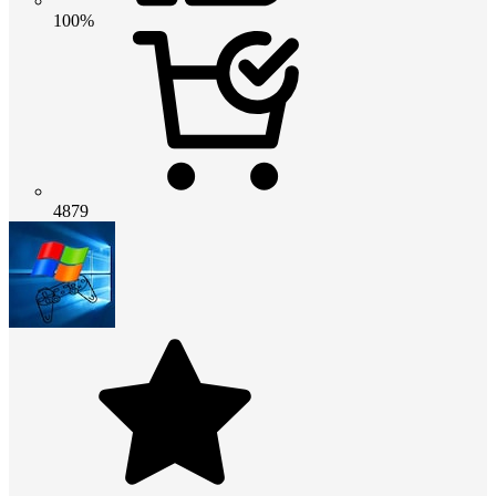
100%
4879