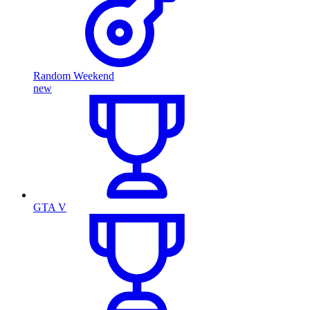
Random Weekend
new
GTA V