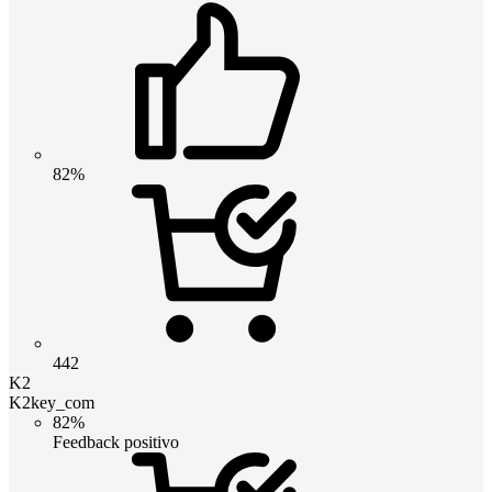
82%
442
K2
K2key_com
82%
Feedback positivo