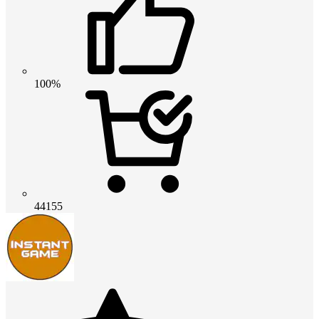
100%
44155