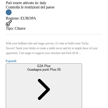
Può essere attivato in:
italy
Controlla le restrizioni del paese
Regione
:
EUROPA
Tipo
:
Chiave
With your brilliant robe and magic powers, it’s time to build some Tricky
Towers! Stack your bricks to create a stable tower and try to topple those of your
opponents. Cast magic to support your structure and fend off th ...
Espandi
G2A Plus
Guadagna punti Plus:
55