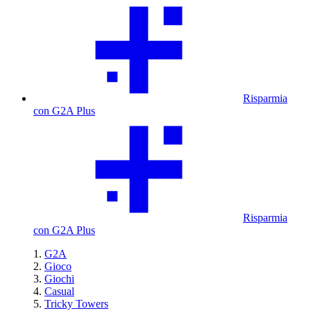
Risparmia
con G2A Plus
Risparmia
con G2A Plus
G2A
Gioco
Giochi
Casual
Tricky Towers