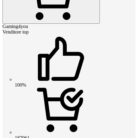
Gaming4you
Venditore top
100%
187061