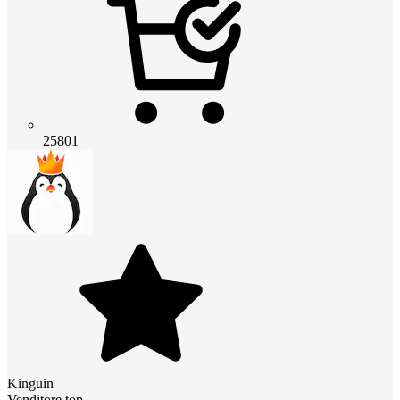
25801
Kinguin
Venditore top