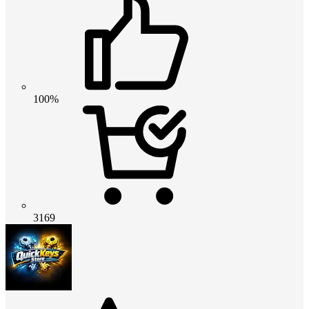
100%
3169