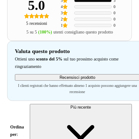
5.0
5
5
4
0
3
0
2
0
5 recensioni
1
0
5 su 5
(100%)
utenti consigliano questo prodotto
Valuta questo prodotto
Ottieni uno
sconto del 5%
sul tuo prossimo acquisto come
ringraziamento
Recensisci prodotto
I clienti registrati che hanno effettuato almeno 1 acquisto possono aggiungere una
recensione
Più recente
Ordina
per: