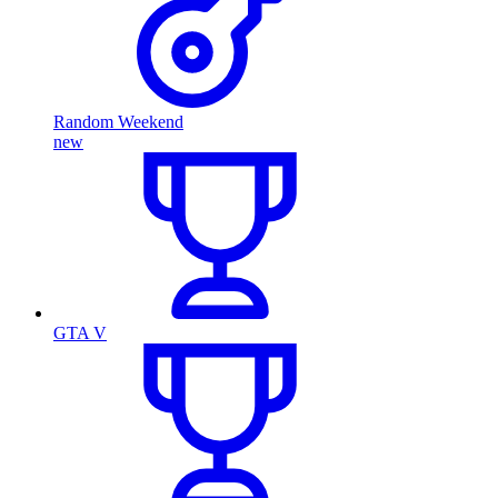
Random Weekend
new
GTA V