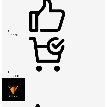
99%
6608