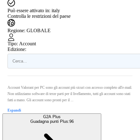
Può essere attivato in:
italy
Controlla le restrizioni del paese
Regione
:
GLOBALE
Tipo
:
Account
Edizione:
Account Valorant per PC sono gli account più sicuri con accesso completo all'e-mail.
Non utilizziamo software di terze parti per il livellamento, tutti gli account sono stati
fatti a mano. Gli account sono pronti per il ...
Espandi
G2A Plus
Guadagna punti Plus:
96