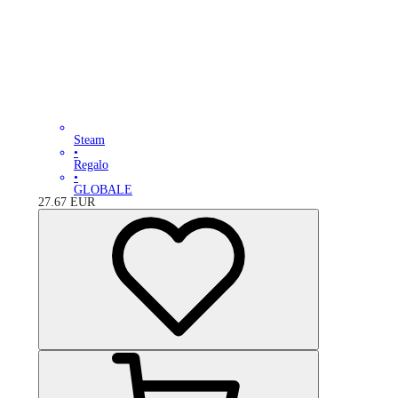
Steam
•
Regalo
•
GLOBALE
27.67
EUR