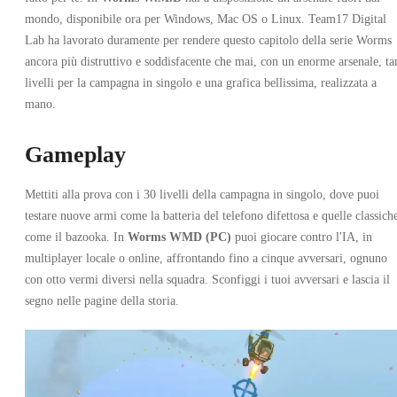
mondo, disponibile ora per Windows, Mac OS o Linux. Team17 Digital
Lab ha lavorato duramente per rendere questo capitolo della serie Worms
Worms W.M.D PC
ancora più distruttivo e soddisfacente che mai, con un enorme arsenale, ta
livelli per la campagna in singolo e una grafica bellissima, realizzata a
mano.
Gameplay
Mettiti alla prova con i 30 livelli della campagna in singolo, dove puoi
Steam
testare nuove armi come la batteria del telefono difettosa e quelle classich
•
Account
come il bazooka. In
Worms WMD (PC)
puoi giocare contro l'IA, in
•
GLOBALE
multiplayer locale o online, affrontando fino a cinque avversari, ognuno
5.89
EUR
con otto vermi diversi nella squadra. Sconfiggi i tuoi avversari e lascia il
29.99
EUR
-
80
%
segno nelle pagine della storia.