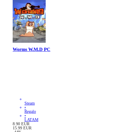
Worms W.M.D PC
Steam
•
Regalo
•
LATAM
8.90
EUR
15.99
EUR