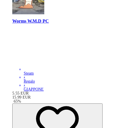
Worms W.M.D PC
Steam
•
Regalo
•
GIAPPONE
5.55
EUR
15.99
EUR
-
65
%