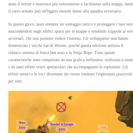
aiuta il verme a muoversi più velocemente e facilmente sulla mappa, ment
il carro armato può infliggere enormi danni alla squadra avversaria.
In questo gioco, puoi ottenere un vantaggio tattico e proteggere i tuoi ver
nascondendoli negli edifici sparsi per le mappe o tendendo trappole ai ve
OFFERTO DA 2 VENDITORI
avversari, che non possono vedere l'interno. Gli sviluppatori non hanno
dimenticato i vecchi fan di Worms, poiché questa edizione utilizza il
classico sistema di fisica ben noto e la Ninja Rope.
Tutte queste
caratteristiche sono completate da una grafica bellissima, realizzata a man
e da tanti effetti visivi spettacolari che accompagnano le esplosioni. Gli
effetti sonori e le voci divertenti dei vermi rendono l'esperienza piacevole
per tutti.
Worms W.M.D PC