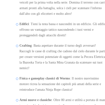
veicoli per la prima volta nella serie. Domina il terreno con carr
armati pronti alla battaglia, solca i cieli per scatenare l'inferno
SPONSORIZZATO
dall'alto con gli elicotteri e molto altro!
Edifici
: Tieni la testa bassa e nasconditi in un edificio. Gli edifi
offrono un vantaggio tattico nascondendo i tuoi vermi e
proteggendoli dagli attacchi diretti!
Crafting
: Basta aspettare durante il turno degli avversari!
Raccogli le casse di crafting che cadono dal cielo durante le part
per creare versioni potenziate di oggetti come la Pecora Elettrica
la Bazooka Torta e la Santa Mina Granata da scatenare sui tuoi
nemici!
Fisica e gameplay classici di Worms
: Il nostro nuovissimo
motore ricrea la sensazione dei capitoli più amati della serie e
Worms W.M.D Xbox One
reintroduce l'amata Ninja Rope classica!
Armi nuove e classiche
: Oltre 80 armi e utilità a portata di ma