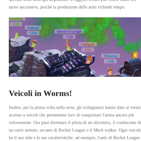
turno successivo, poiché la produzione delle armi richiede tempo.
Xbox Live
•
Chiave
•
ARGENTINA
15.37
EUR
29.99
EUR
-
49
%
Veicoli in Worms!
Inoltre, per la prima volta nella serie, gli sviluppatori hanno dato ai vermi
accesso a veicoli che permettono loro di conquistare l'arena ancora più
velocemente. Ora puoi diventare il pilota di un elicottero, il conducente di
un carro armato, un'auto di Rocket League o il Mech walker. Ogni veicol
ha il suo stile e le sue caratteristiche: ad esempio, l'auto di Rocket League