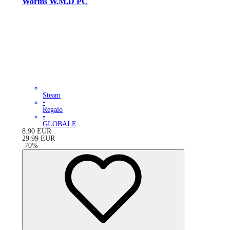
Worms W.M.D PC
Steam
•
Regalo
•
GLOBALE
8.90
EUR
29.99
EUR
-
70
%