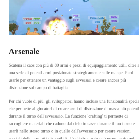
Arsenale
Scatena il caos con più di 80 armi e pezzi di equipaggiamento utili, oltre 
OFFERTO DA 1 VENDITORE
una serie di potenti armi posizionate strategicamente sulle mappe. Puoi
usarle per ottenere un vantaggio sugli avversari e creare ancora più
distruzione sul campo di battaglia.
Per chi vuole di più, gli sviluppatori hanno incluso una funzionalità specia
che permette ai giocatori di creare armi di distruzione di massa più potent
durante il turno dell'avversario. La funzione 'crafting' ti permette di
raccogliere materiali che cadono dal cielo in casse durante il tuo turno e
Worms W.M.D Xbox One
usarli nello stesso turno o in quello dell'avversario per creare versioni
speciali delle armi già disponibili. L'oggetto creato può essere usato nel