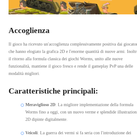
Steam
•
Chiave
•
Accoglienza
STATI UNITI
7.26
EUR
29.99
EUR
-
76
%
Il gioco ha ricevuto un'accoglienza complessivamente positiva dai giocator
che hanno elogiato la grafica 2D e l'enorme quantità di nuove armi. Inoltr
il ritorno alla formula classica dei giochi Worms, unito alle nuove
funzionalità, mantiene il gioco fresco e rende il gameplay PvP una delle
modalità migliori.
Caratteristiche principali:
Meraviglioso 2D
: La migliore implementazione della formula
Worms fino a oggi, con un nuovo verme e splendide illustrazion
2D dipinte digitalmente.
Veicoli
: La guerra dei vermi si fa seria con l'introduzione dei