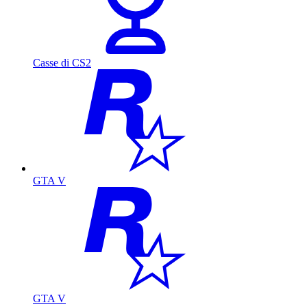
Casse di CS2
GTA V
GTA V