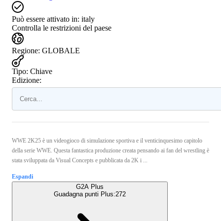
Può essere attivato in:
italy
Controlla le restrizioni del paese
Regione
:
GLOBALE
Tipo
:
Chiave
Edizione:
WWE 2K25 è un videogioco di simulazione sportiva e il venticinquesimo capitolo
della serie WWE. Questa fantastica produzione creata pensando ai fan del wrestling è
stata sviluppata da Visual Concepts e pubblicata da 2K i ...
Espandi
G2A Plus
Guadagna punti Plus:
272