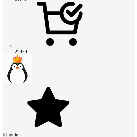
25970
Kinguin