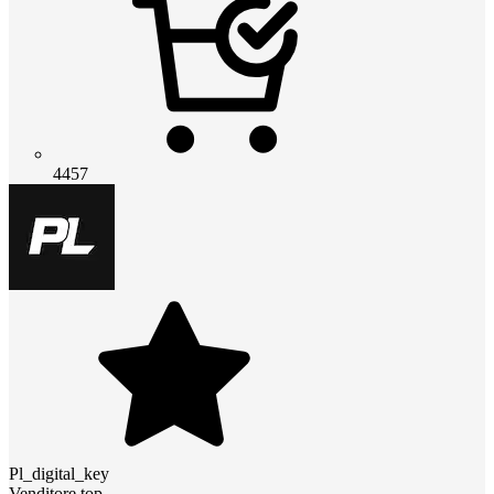
4457
Pl_digital_key
Venditore top