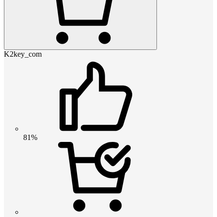
K2key_com
81%