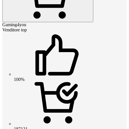
Gaming4you
Venditore top
100%
187121