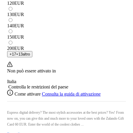
120
EUR
130
EUR
140
EUR
150
EUR
200
EUR
+
17
+
13
altro
Non può essere attivato in
Italia
Controlla le restrizioni del paese
Come attivare
Consulta la guida di attivazione
Express digital delivery? The most stylish accessories at the best prices? Yes! From
now on, you can give this and much more to your loved ones with the Zalando Gift
Card 60 EUR. Enter the world of the coolest clothes ...