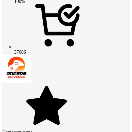
100%
37686