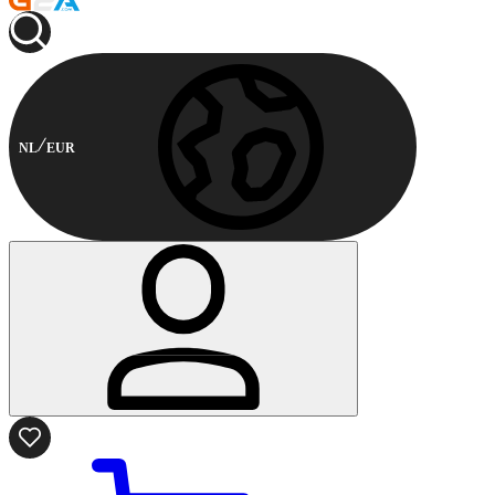
NL
EUR