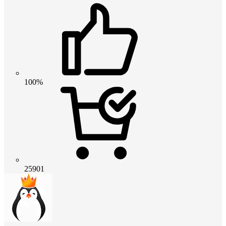
100%
25901