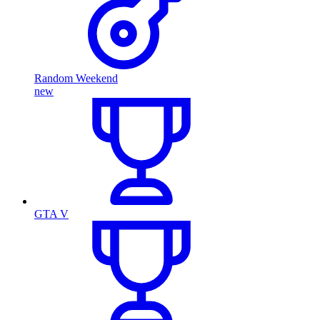
Random Weekend
new
GTA V