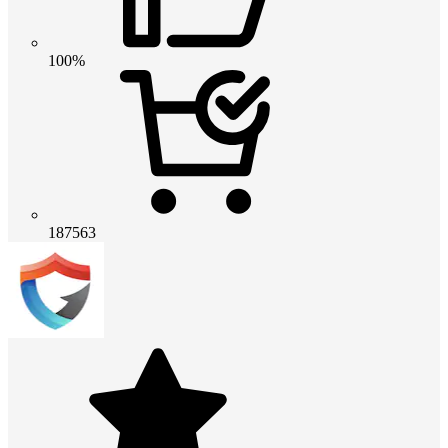
100%
187563