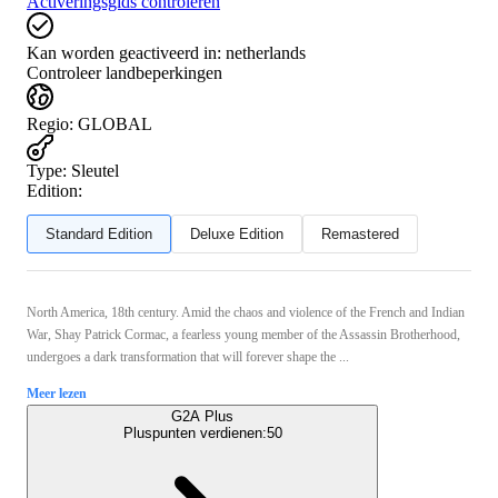
Activeringsgids controleren
Kan worden geactiveerd in:
netherlands
Controleer landbeperkingen
Regio
:
GLOBAL
Type
:
Sleutel
Edition:
Standard Edition
Deluxe Edition
Remastered
North America, 18th century. Amid the chaos and violence of the French and Indian
War, Shay Patrick Cormac, a fearless young member of the Assassin Brotherhood,
undergoes a dark transformation that will forever shape the ...
Meer lezen
G2A Plus
Pluspunten verdienen:
50