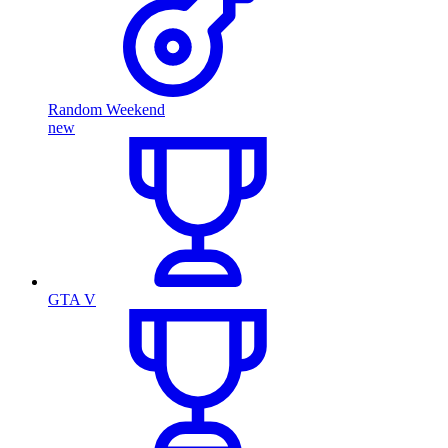
Random Weekend
new
GTA V