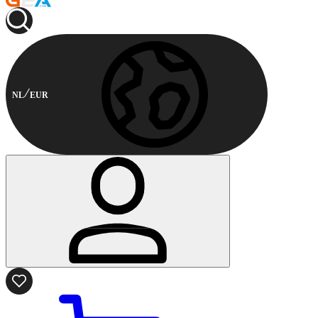
NL
EUR