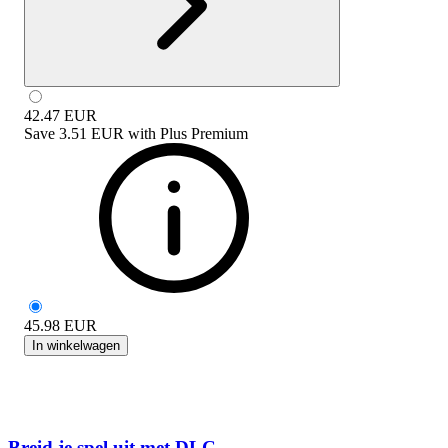
42.47
EUR
Save
3.51 EUR
with
Plus Premium
45.98
EUR
In winkelwagen
Breid je spel uit met DLC