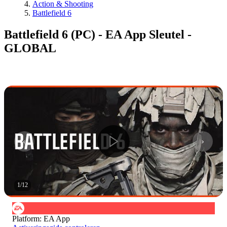
Action & Shooting
Battlefield 6
Battlefield 6 (PC) - EA App Sleutel -
GLOBAL
1
/
12
Platform
:
EA App