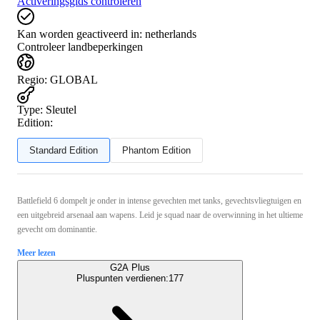
Activeringsgids controleren
Kan worden geactiveerd in:
netherlands
Controleer landbeperkingen
Regio
:
GLOBAL
Type
:
Sleutel
Edition:
Standard Edition
Phantom Edition
Battlefield 6 dompelt je onder in intense gevechten met tanks, gevechtsvliegtuigen en
een uitgebreid arsenaal aan wapens. Leid je squad naar de overwinning in het ultieme
gevecht om dominantie.
Meer lezen
G2A Plus
Pluspunten verdienen:
177