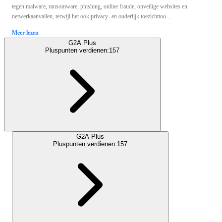
tegen malware, ransomware, phishing, online fraude, onveilige websites en
netwerkaanvallen, terwijl het ook privacy- en ouderlijk toezichttoo ...
Meer lezen
G2A Plus
Pluspunten verdienen:
157
G2A Plus
Pluspunten verdienen:
157