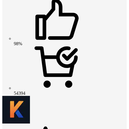
98%
54394