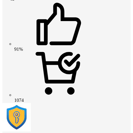
91%
1074