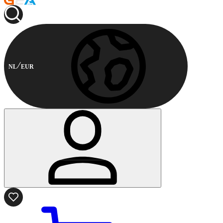
NL
EUR