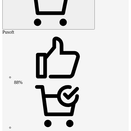
Pusoft
88%