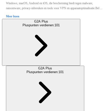
Windows, macOS, Android en iOS, die bescherming biedt tegen malware,
ransomware, privacy-inbreuken en tools voor VPN en apparaatoptimalisatie.Bel ...
Meer lezen
G2A Plus
Pluspunten verdienen:
101
G2A Plus
Pluspunten verdienen:
101