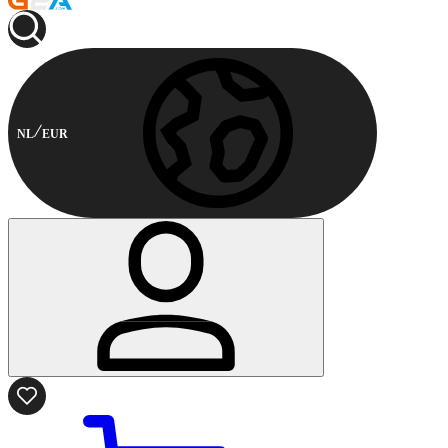
NL
EUR