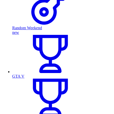
Random Weekend
new
GTA V