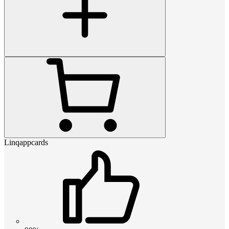
Linqappcards