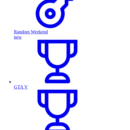
Random Weekend
new
GTA V