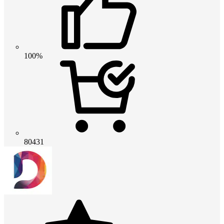
100%
80431