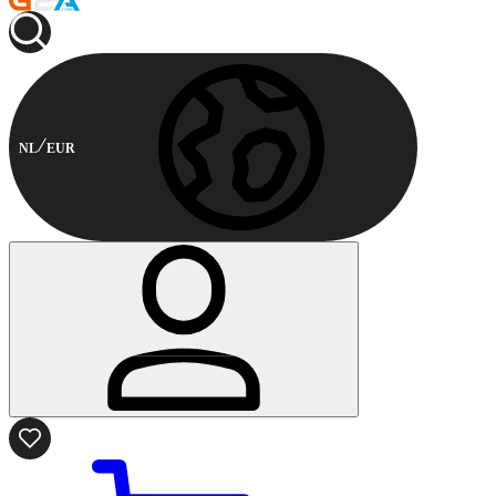
NL
EUR