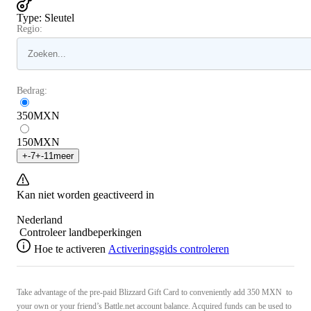
Type
:
Sleutel
Regio:
Bedrag:
350
MXN
150
MXN
+
-7
+
-11
meer
Kan niet worden geactiveerd in
Nederland
Controleer landbeperkingen
Hoe te activeren
Activeringsgids controleren
Take advantage of the pre-paid Blizzard Gift Card to conveniently add 350 MXN to
your own or your friend’s Battle.net account balance. Acquired funds can be used to