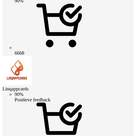
90%
6668
Linqappcards
90%
Positieve feedback