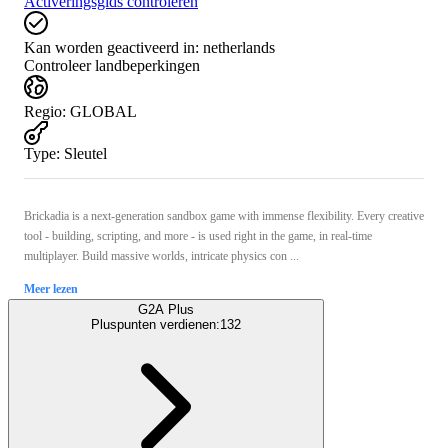
Activeringsgids controleren
Kan worden geactiveerd in:
netherlands
Controleer landbeperkingen
Regio
:
GLOBAL
Type
:
Sleutel
Brickadia is a next-generation sandbox game with immense flexibility. Every creative
tool - building, scripting, and more - is used right in the game, in real-time
multiplayer. Build massive worlds, intricate physics con ...
Meer lezen
G2A Plus
Pluspunten verdienen:
132