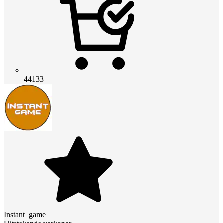
44133
Instant_game