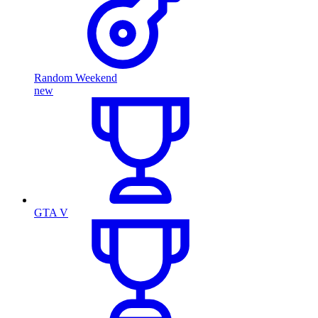
Random Weekend
new
GTA V