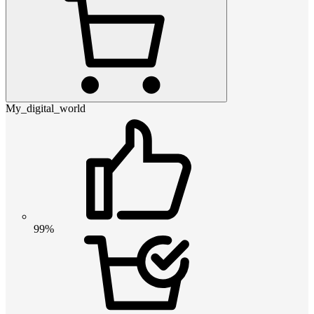
My_digital_world
99%