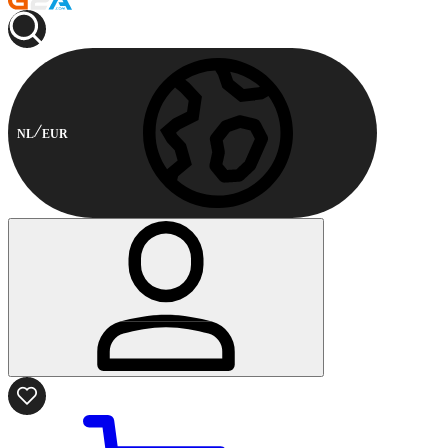
NL
EUR