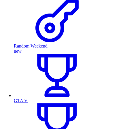
Random Weekend
new
GTA V