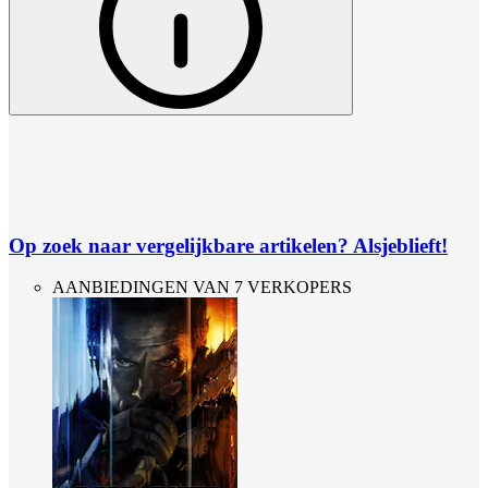
Op zoek naar vergelijkbare artikelen? Alsjeblieft!
AANBIEDINGEN VAN 7 VERKOPERS