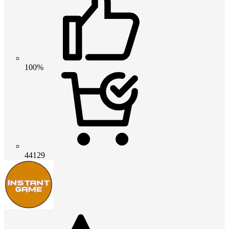
100%
44129