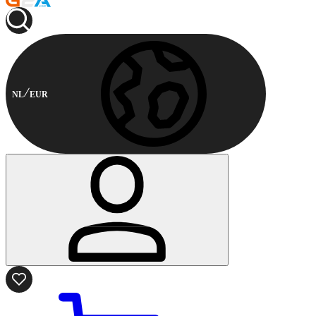
NL
EUR