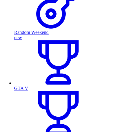
Random Weekend
new
GTA V