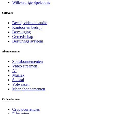
Willekeurige Spelcodes
Software
Beeld, video en audio
Kantoor en bedrijf
Beveiliging
Gereedschap
Besturings systeem
Abonnementen
Spelabonnementen
Video streamen
AI
Muziek
Sociaal
Volwassen
Meer abonnementen
Cadeaubonnen
Cryptocurrencies
E-learning