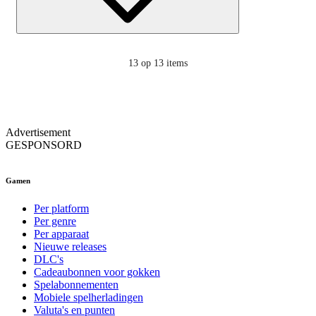
13
op 13 items
Advertisement
GESPONSORD
Gamen
Per platform
Per genre
Per apparaat
Nieuwe releases
DLC's
Cadeaubonnen voor gokken
Spelabonnementen
Mobiele spelherladingen
Valuta's en punten