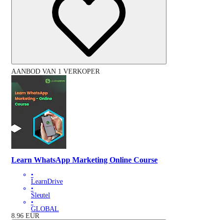
AANBOD VAN 1 VERKOPER
Learn WhatsApp Marketing Online Course
•
LearnDrive
•
Sleutel
•
GLOBAL
8.96
EUR