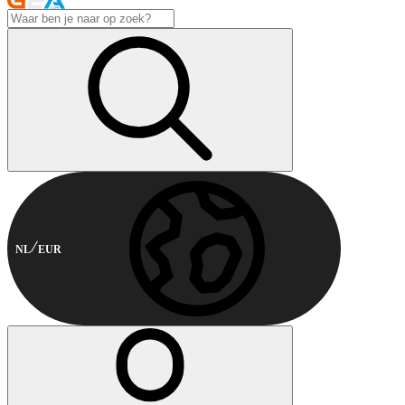
NL
EUR