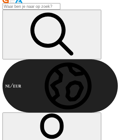
NL
EUR