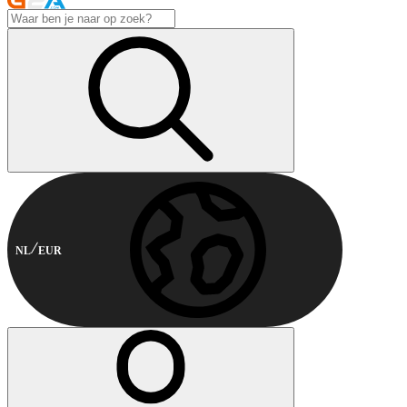
NL
EUR