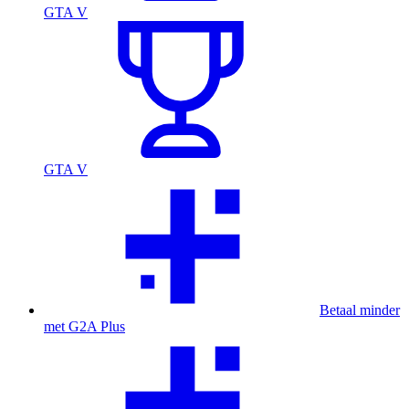
GTA V
GTA V
Betaal minder
met G2A Plus