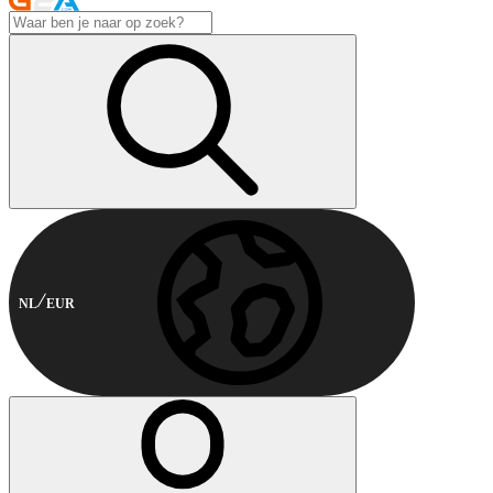
NL
EUR