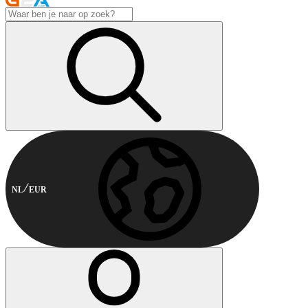
NL
EUR