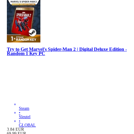
Try to Get Marvel's Spider-Man 2 | Digital Deluxe Edition -
Random 1 Key PC
Steam
•
Sleutel
•
GLOBAL
3.84
EUR
69.99
EUR