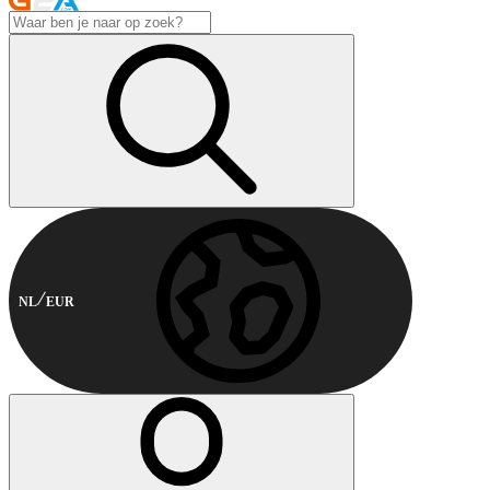
NL
EUR