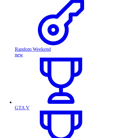
Random Weekend
new
GTA V