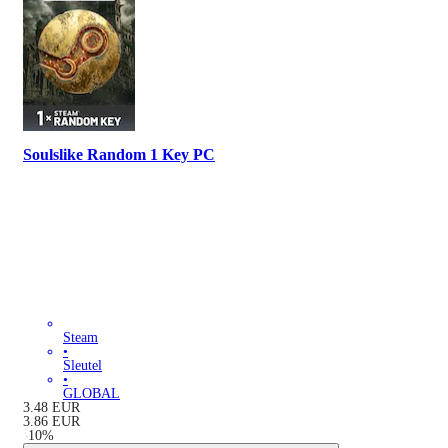
Soulslike Random 1 Key PC
Steam
•
Sleutel
•
GLOBAL
3.48
EUR
3.86
EUR
-
10
%