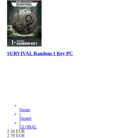
SURVIVAL Random 1 Key PC
Steam
•
Sleutel
•
GLOBAL
2.50
EUR
2.78
EUR