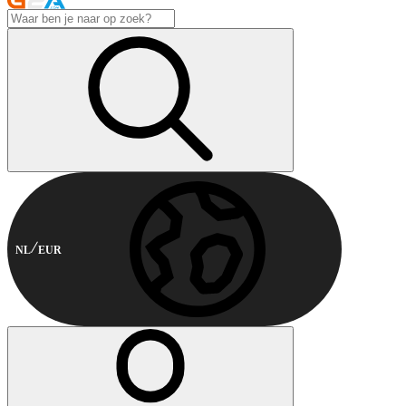
NL
EUR