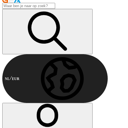
NL
EUR