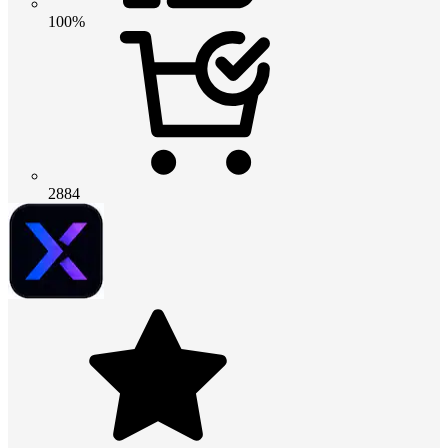
100%
2884