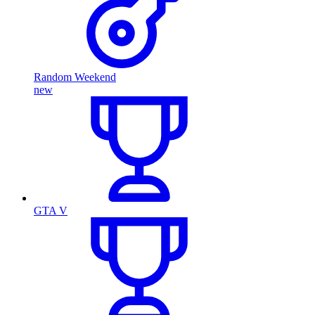
Random Weekend
new
GTA V