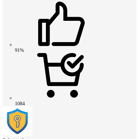
91%
1084