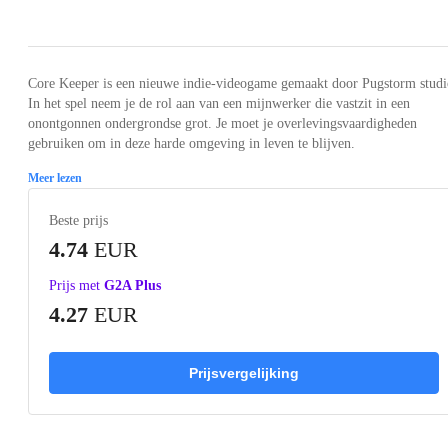
Loading...
Loading...
Loading...
Loading...
Loading
Core Keeper is een nieuwe indie-videogame gemaakt door Pugstorm studi
In het spel neem je de rol aan van een mijnwerker die vastzit in een
onontgonnen ondergrondse grot. Je moet je overlevingsvaardigheden
gebruiken om in deze harde omgeving in leven te blijven.
Meer lezen
Beste prijs
4.74
EUR
Prijs met
G2A Plus
4.27
EUR
Prijsvergelijking