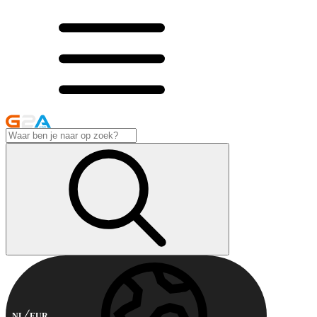
NL
EUR