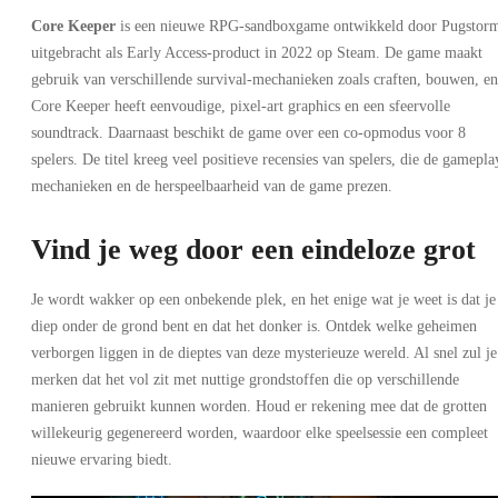
Core Keeper
is een nieuwe RPG-sandboxgame ontwikkeld door Pugstor
uitgebracht als Early Access-product in 2022 op Steam. De game maakt
gebruik van verschillende survival-mechanieken zoals craften, bouwen, en
Core Keeper heeft eenvoudige, pixel-art graphics en een sfeervolle
soundtrack. Daarnaast beschikt de game over een co-opmodus voor 8
spelers. De titel kreeg veel positieve recensies van spelers, die de gamepla
mechanieken en de herspeelbaarheid van de game prezen.
Vind je weg door een eindeloze grot
Je wordt wakker op een onbekende plek, en het enige wat je weet is dat je
diep onder de grond bent en dat het donker is. Ontdek welke geheimen
verborgen liggen in de dieptes van deze mysterieuze wereld. Al snel zul je
merken dat het vol zit met nuttige grondstoffen die op verschillende
manieren gebruikt kunnen worden. Houd er rekening mee dat de grotten
willekeurig gegenereerd worden, waardoor elke speelsessie een compleet
nieuwe ervaring biedt.