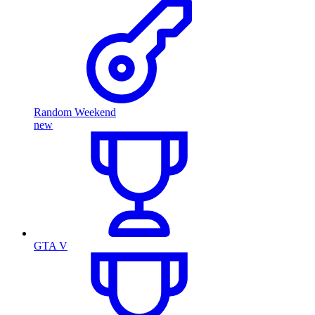
Random Weekend
new
GTA V