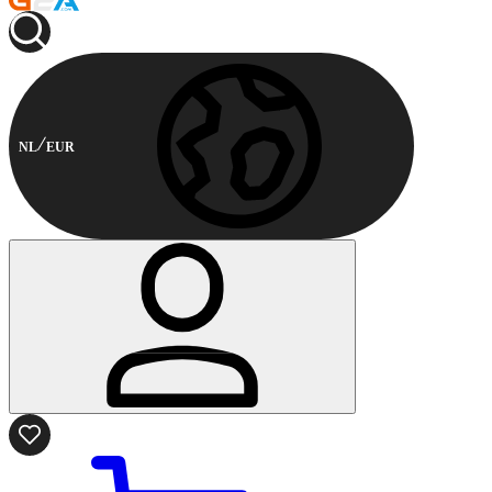
NL
EUR