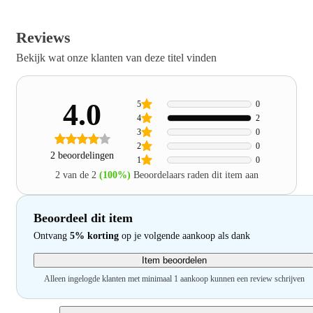
Reviews
Bekijk wat onze klanten van deze titel vinden
4.0
5
0
4
2
3
0
2
0
2 beoordelingen
1
0
2 van de 2
(100%)
Beoordelaars raden dit item aan
Beoordeel dit item
Ontvang
5% korting
op je volgende aankoop als dank
Item beoordelen
Alleen ingelogde klanten met minimaal 1 aankoop kunnen een review schrijven