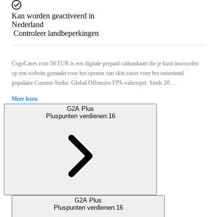
Kan worden geactiveerd in
Nederland
Controleer landbeperkingen
CsgoCases.com 50 EUR is een digitale prepaid cadeaukaart die je kunt inwisselen
op een website gemaakt voor het openen van skin cases voor het ontzettend
populaire Counter-Strike: Global Offensive FPS-videospel. Sinds 20 ...
Meer lezen
G2A Plus
Pluspunten verdienen:
16
G2A Plus
Pluspunten verdienen:
16