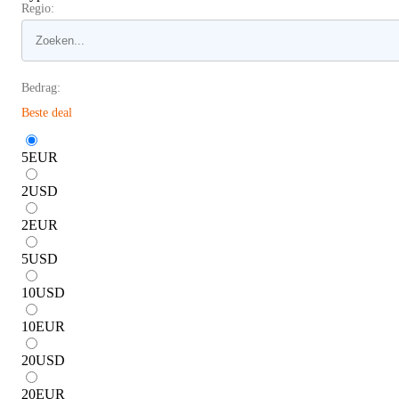
Regio:
Bedrag:
Beste deal
5
EUR
2
USD
2
EUR
5
USD
10
USD
10
EUR
20
USD
20
EUR