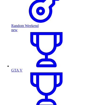
Random Weekend
new
GTA V