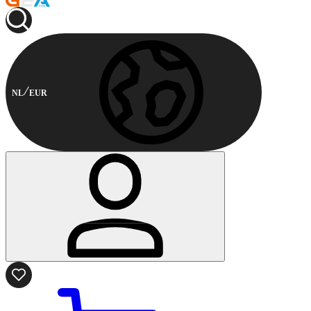
NL
EUR