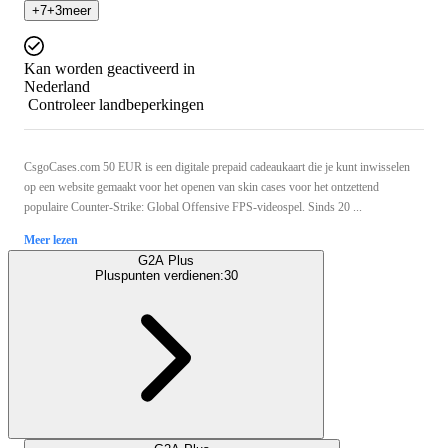
+
7
+
3
meer
Kan worden geactiveerd in
Nederland
Controleer landbeperkingen
CsgoCases.com 50 EUR is een digitale prepaid cadeaukaart die je kunt inwisselen
op een website gemaakt voor het openen van skin cases voor het ontzettend
populaire Counter-Strike: Global Offensive FPS-videospel. Sinds 20 ...
Meer lezen
G2A Plus
Pluspunten verdienen:
30