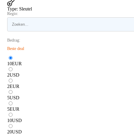
Type
:
Sleutel
Regio:
Bedrag:
Beste deal
10
EUR
2
USD
2
EUR
5
USD
5
EUR
10
USD
20
USD