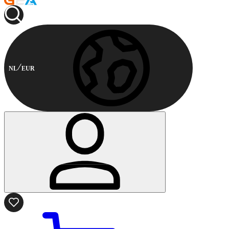
NL
EUR