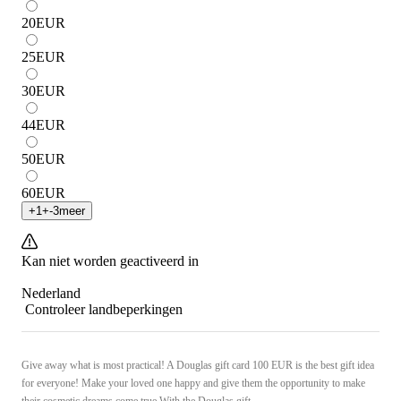
20
EUR
25
EUR
30
EUR
44
EUR
50
EUR
60
EUR
+
1
+
-3
meer
Kan niet worden geactiveerd in
Nederland
Controleer landbeperkingen
Give away what is most practical! A Douglas gift card 100 EUR is the best gift idea
for everyone! Make your loved one happy and give them the opportunity to make