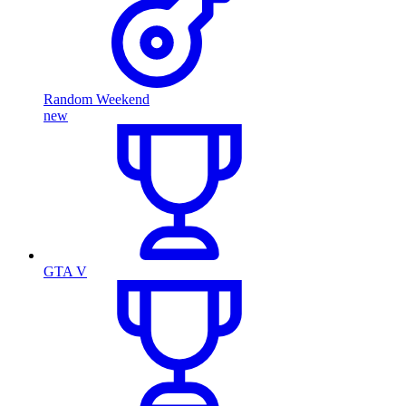
Random Weekend
new
GTA V