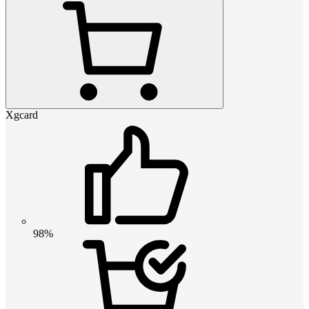
Xgcard
98%