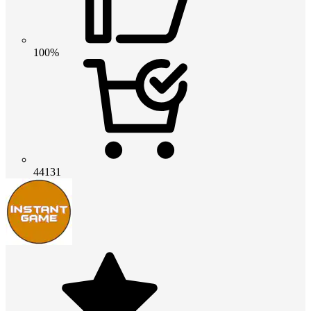
100%
44131