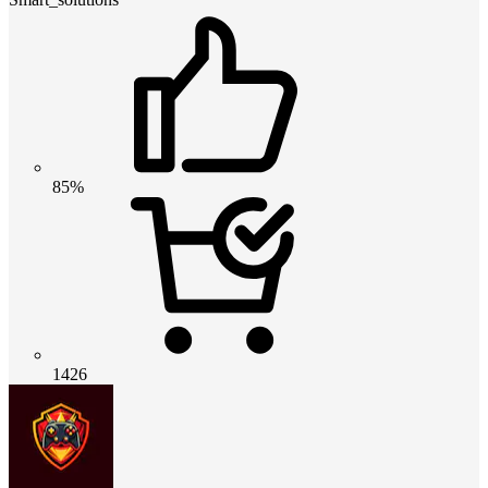
85%
1426