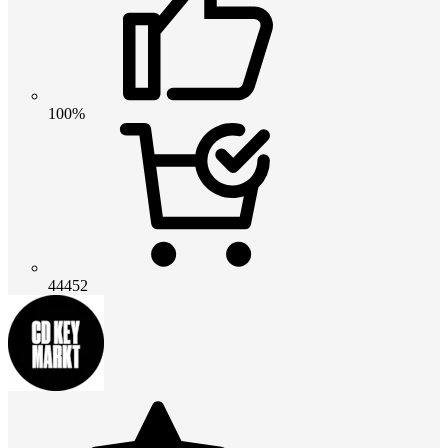
100%
44452