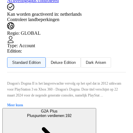
Activeringsgids controleren
Kan worden geactiveerd in:
netherlands
Controleer landbeperkingen
Regio
:
GLOBAL
Type
:
Account
Edition:
Standard Edition
Deluxe Edition
Dark Arisen
Dragon's Dogma II is het langverwachte vervolg op het spel dat in 2012 uitkwam
voor PlayStation 3 en Xbox 360 - Dragon's Dogma. Deze titel verschijnt op 22
maart 2024 voor de negende generatie consoles, namelijk PlayStat ...
Meer lezen
G2A Plus
Pluspunten verdienen:
192