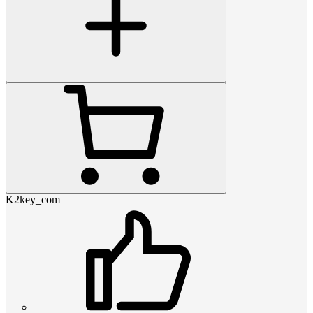
K2key_com