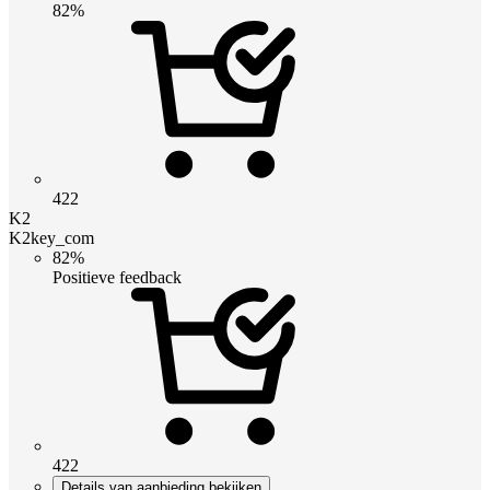
82%
422
K2
K2key_com
82%
Positieve feedback
422
Details van aanbieding bekijken