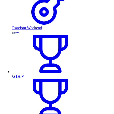
Random Weekend
new
GTA V