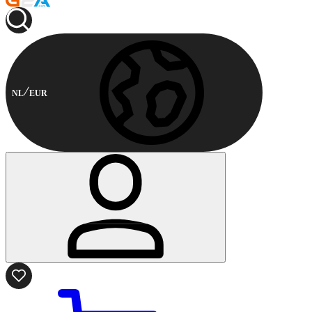
NL
EUR