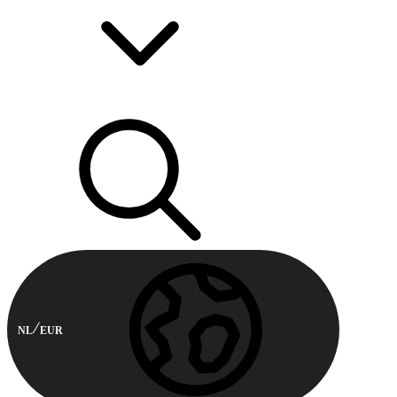
NL
EUR