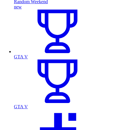
Random Weekend
new
GTA V
GTA V