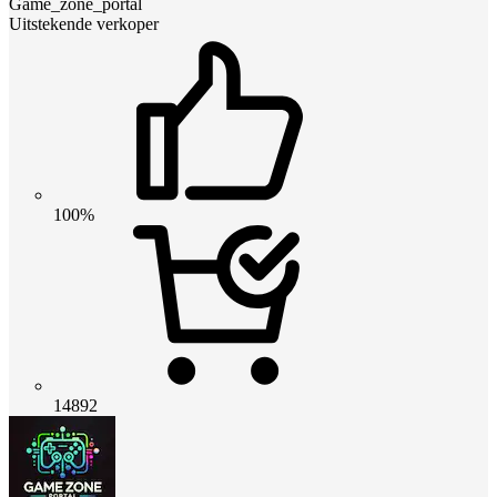
Game_zone_portal
Uitstekende verkoper
100%
14892