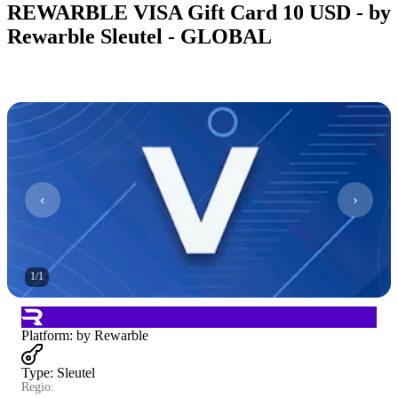
REWARBLE VISA Gift Card 10 USD - by
Rewarble Sleutel - GLOBAL
1
/
1
Platform
:
by Rewarble
Type
:
Sleutel
Regio: