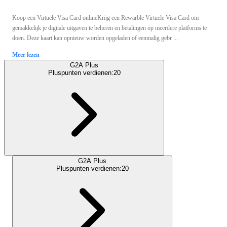
Koop een Virtuele Visa Card onlineKrijg een Rewarble Virtuele Visa Card om
gemakkelijk je digitale uitgaven te beheren en betalingen op meerdere platforms te
doen. Deze kaart kan opnieuw worden opgeladen of eenmalig gebr ...
Meer lezen
G2A Plus
Pluspunten verdienen:
20
G2A Plus
Pluspunten verdienen:
20