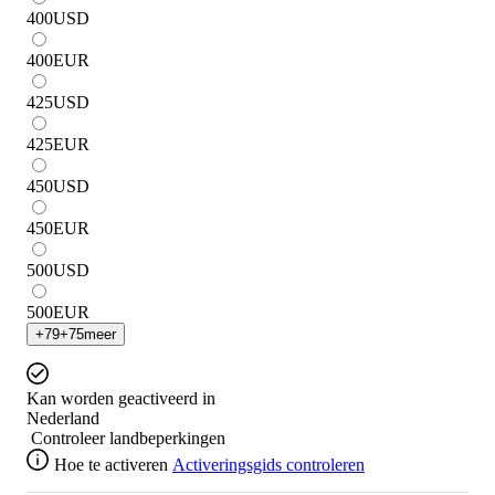
400
USD
400
EUR
425
USD
425
EUR
450
USD
450
EUR
500
USD
500
EUR
+
79
+
75
meer
Kan worden geactiveerd in
Nederland
Controleer landbeperkingen
Hoe te activeren
Activeringsgids controleren