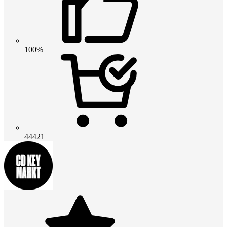
100%
44421