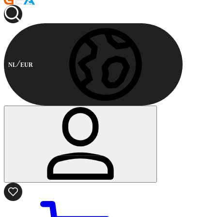
NL
EUR