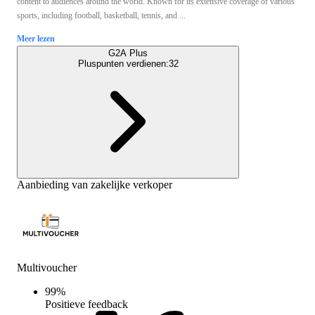
content to audiences around the world. Known for its extensive coverage of various
sports, including football, basketball, tennis, and ...
Meer lezen
G2A Plus
Pluspunten verdienen:
32
Aanbieding van zakelijke verkoper
Multivoucher
99
%
Positieve feedback