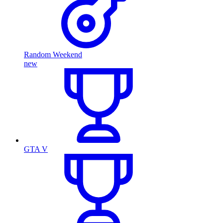
Random Weekend
new
GTA V