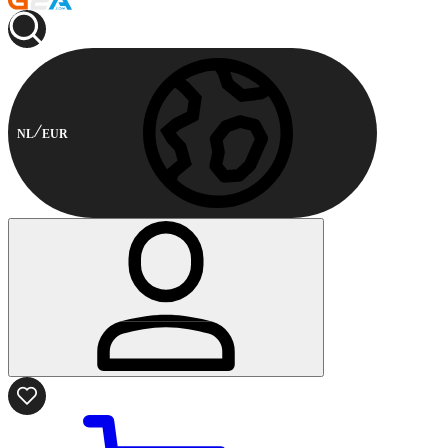
NL
EUR