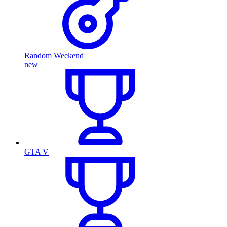
Random Weekend
new
GTA V