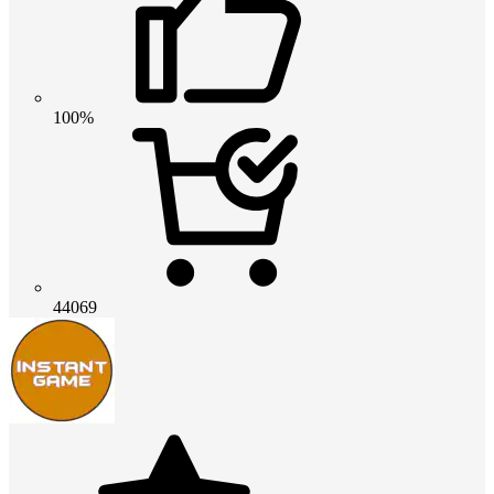
100%
44069