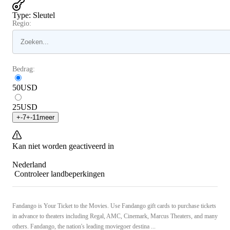
Type
:
Sleutel
Regio:
Bedrag:
50
USD
25
USD
+
-7
+
-11
meer
Kan niet worden geactiveerd in
Nederland
Controleer landbeperkingen
Fandango is Your Ticket to the Movies. Use Fandango gift cards to purchase tickets
in advance to theaters including Regal, AMC, Cinemark, Marcus Theaters, and many
others. Fandango, the nation's leading moviegoer destina ...