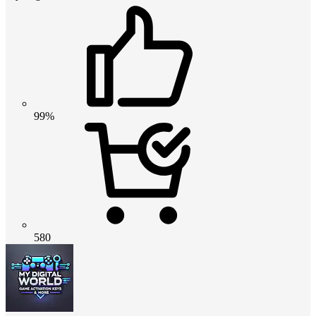
99%
580