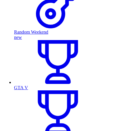
Random Weekend
new
GTA V