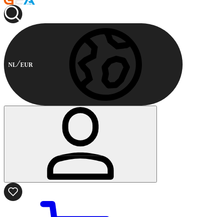
NL
EUR