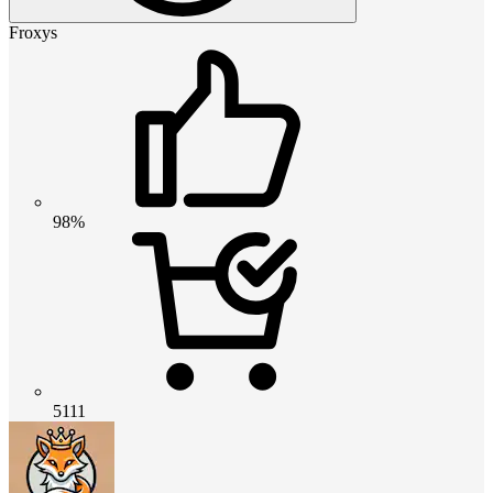
Froxys
98%
5111