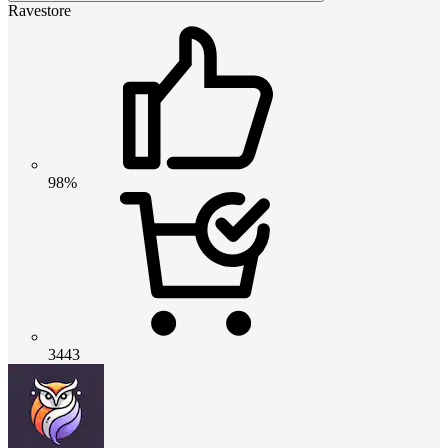
Ravestore
98%
3443