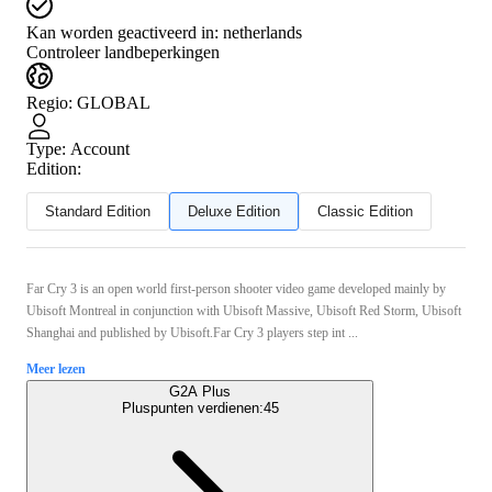
Kan worden geactiveerd in:
netherlands
Controleer landbeperkingen
Regio
:
GLOBAL
Type
:
Account
Edition:
Standard Edition
Deluxe Edition
Classic Edition
Far Cry 3 is an open world first-person shooter video game developed mainly by
Ubisoft Montreal in conjunction with Ubisoft Massive, Ubisoft Red Storm, Ubisoft
Shanghai and published by Ubisoft.Far Cry 3 players step int ...
Meer lezen
G2A Plus
Pluspunten verdienen:
45