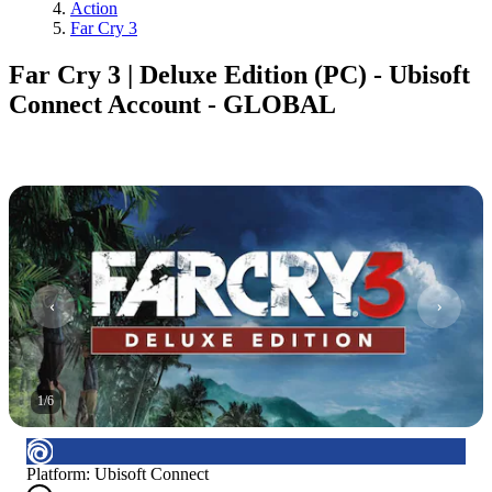
Action
Far Cry 3
Far Cry 3 | Deluxe Edition (PC) - Ubisoft
Connect Account - GLOBAL
1
/
6
Platform
:
Ubisoft Connect