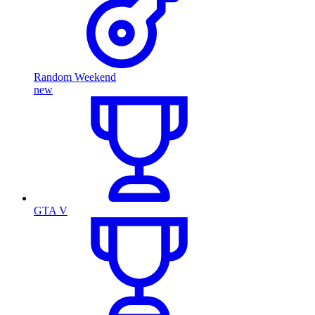
Random Weekend
new
GTA V