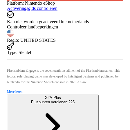
Platform
:
Nintendo eShop
Activeringsgids controleren
Kan niet worden geactiveerd in :
netherlands
Controleer landbeperkingen
Regio
:
UNITED STATES
Type
:
Sleutel
Fire Emblem Engage is the seventeenth installment of the Fire Emblem series. This
tactical role-playing game was developed by Intelligent Systems and published by
Nintendo for the Nintendo Switch console in 2023.An aw ...
Meer lezen
G2A Plus
Pluspunten verdienen:
225