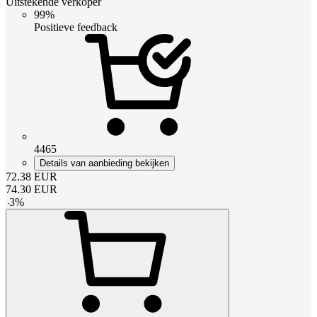
Uitstekende verkoper
99%
Positieve feedback
4465
Details van aanbieding bekijken
72.38
EUR
74.30
EUR
-
3
%