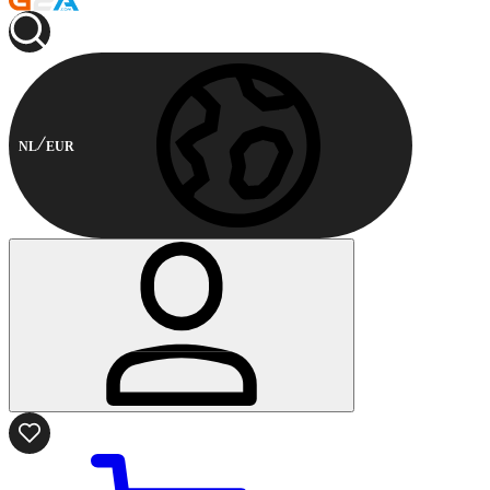
NL
EUR