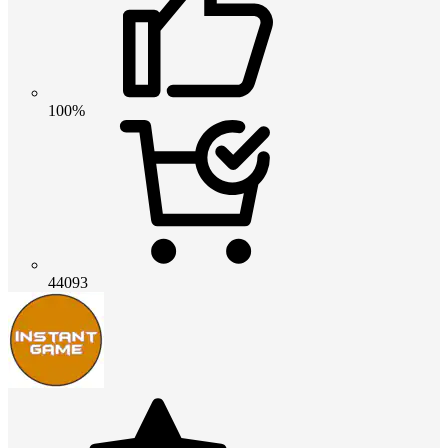
100%
44093