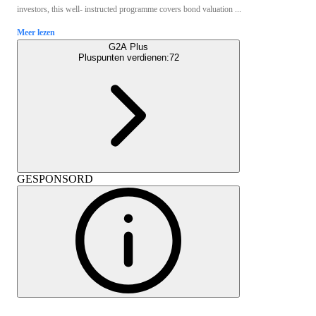
investors, this well- instructed programme covers bond valuation ...
Meer lezen
G2A Plus
Pluspunten verdienen:
72
GESPONSORD