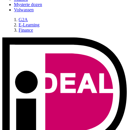
Mysterie dozen
Volwassen
G2A
E-Learning
Finance