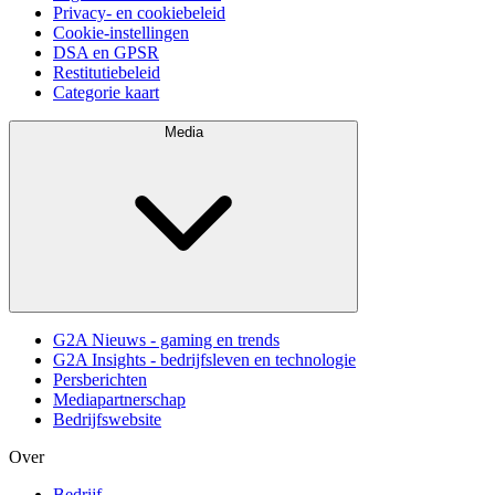
Privacy- en cookiebeleid
Cookie-instellingen
DSA en GPSR
Restitutiebeleid
Categorie kaart
Media
G2A Nieuws - gaming en trends
G2A Insights - bedrijfsleven en technologie
Persberichten
Mediapartnerschap
Bedrijfswebsite
Over
Bedrijf