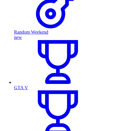
Random Weekend
new
GTA V