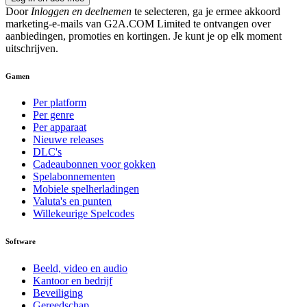
Door
Inloggen en deelnemen
te selecteren, ga je ermee akkoord
marketing-e-mails van G2A.COM Limited te ontvangen over
aanbiedingen, promoties en kortingen. Je kunt je op elk moment
uitschrijven.
Gamen
Per platform
Per genre
Per apparaat
Nieuwe releases
DLC's
Cadeaubonnen voor gokken
Spelabonnementen
Mobiele spelherladingen
Valuta's en punten
Willekeurige Spelcodes
Software
Beeld, video en audio
Kantoor en bedrijf
Beveiliging
Gereedschap