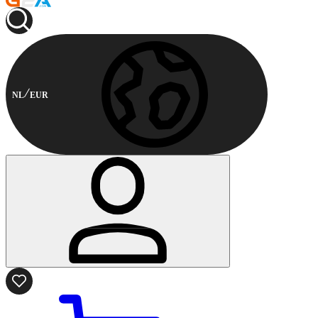
NL
EUR