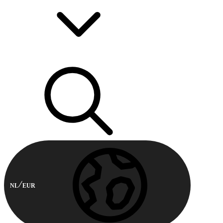
NL
EUR