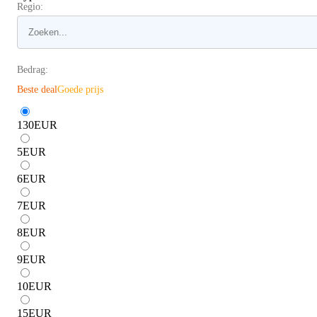
Regio:
Bedrag:
Beste deal
Goede prijs
130
EUR
5
EUR
6
EUR
7
EUR
8
EUR
9
EUR
10
EUR
15
EUR