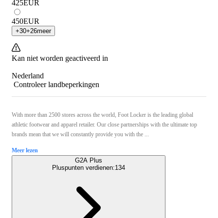
425
EUR
450
EUR
+
30
+
26
meer
Kan niet worden geactiveerd in
Nederland
Controleer landbeperkingen
With more than 2500 stores across the world, Foot Locker is the leading global
athletic footwear and apparel retailer. Our close partnerships with the ultimate top
brands mean that we will constantly provide you with the ...
Meer lezen
G2A Plus
Pluspunten verdienen:
134