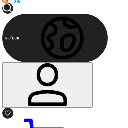
NL
EUR