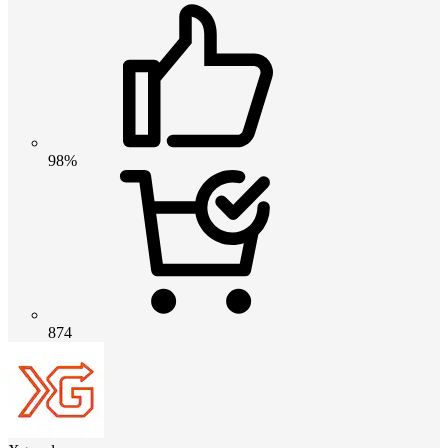
98%
874