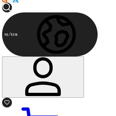
NL
EUR