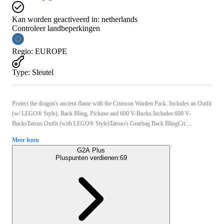
Kan worden geactiveerd in:
netherlands
Controleer landbeperkingen
Regio
:
EUROPE
Type
:
Sleutel
Protect the dragon's ancient flame with the Crimson Warden Pack. Includes an Outfit
(w/ LEGO® Style), Back Bling, Pickaxe and 600 V-Bucks.Includes:600 V-
BucksTatsuo Outfit (with LEGO® Style)Tatsuo's Gearbag Back BlingCri ...
Meer lezen
G2A Plus
Pluspunten verdienen:
69