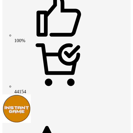
100%
44154