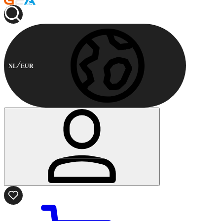
NL
EUR