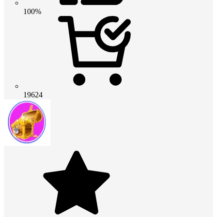
100%
19624