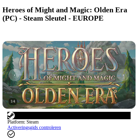
Heroes of Might and Magic: Olden Era
(PC) - Steam Sleutel - EUROPE
1
/
4
Platform
:
Steam
Activeringsgids controleren