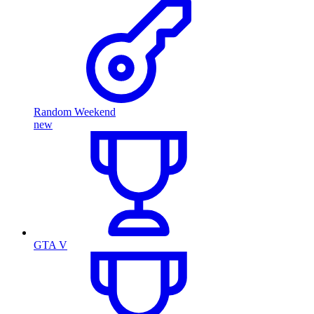
Random Weekend
new
GTA V