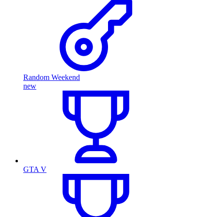
Random Weekend
new
GTA V