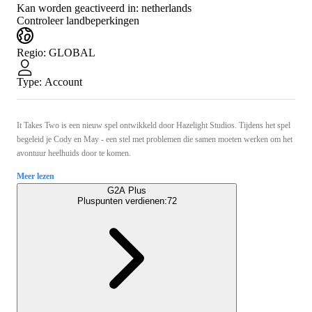
Kan worden geactiveerd in:
netherlands
Controleer landbeperkingen
Regio
:
GLOBAL
Type
:
Account
It Takes Two is een nieuw spel ontwikkeld door Hazelight Studios. Tijdens het spel
begeleid je Cody en May - een stel met problemen die samen moeten werken om het
avontuur heelhuids door te komen.
Meer lezen
G2A Plus
Pluspunten verdienen:
72