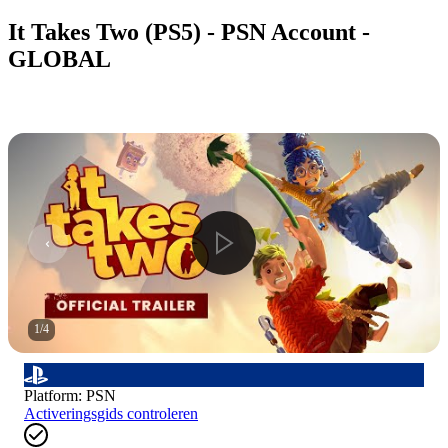
It Takes Two (PS5) - PSN Account -
GLOBAL
1
/
4
Platform
:
PSN
Activeringsgids controleren