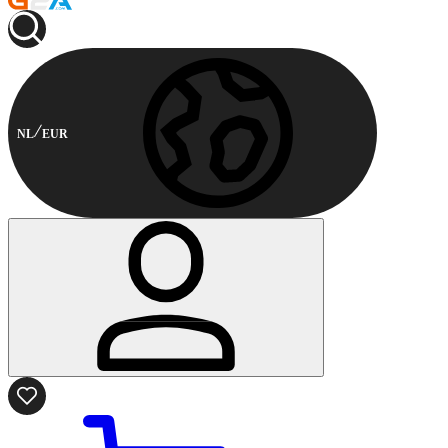
NL
EUR